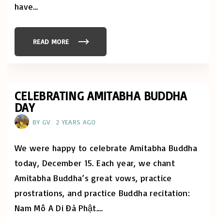
Ế
have
…
T
)
W
I
T
READ MORE
"
H
“
U
N
S
O
"
W
I
S
T
CELEBRATING AMITABHA BUDDHA
H
DAY
E
T
I
BY
GV
2 YEARS AGO
M
E
T
O
We were happy to celebrate Amitabha Buddha
P
R
today, December 15. Each year, we chant
A
C
Amitabha Buddha’s great vows, practice
T
I
prostrations, and practice Buddha recitation:
C
E
”
Nam Mô A Di Đà Phật.
…
I