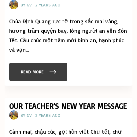
T
BY
GV
2 YEARS AGO
:
B
E
G
Chùa Định Quang rực rỡ trong sắc mai vàng,
I
N
hương trầm quyện bay, lòng người an yên đón
N
I
Tết. Cầu chúc một năm mới bình an, hạnh phúc
N
G
T
và vạn
…
H
E
N
E
W
READ MORE
"
Y
X
E
U
A
Â
R
N
Ấ
"
T
T
OUR TEACHER’S NEW YEAR MESSAGE
Ỵ
2
BY
GV
2 YEARS AGO
0
2
5
Đ
Cành mai, chậu cúc, gợi hồn việt Chữ tết, chữ
Ã