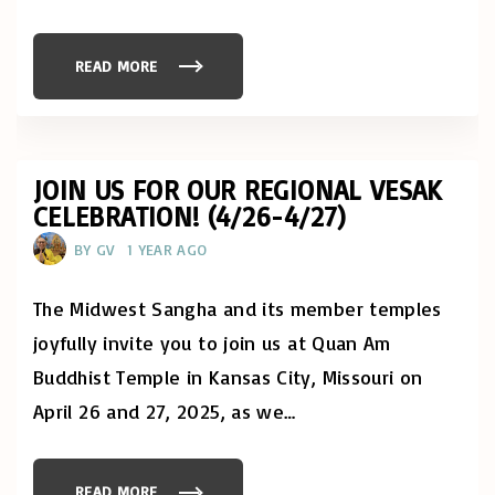
READ MORE
"
T
H
A
N
K
Y
O
JOIN US FOR OUR REGIONAL VESAK
U
CELEBRATION! (4/26-4/27)
F
O
R
BY
GV
1 YEAR AGO
J
O
I
N
The Midwest Sangha and its member temples
I
N
joyfully invite you to join us at Quan Am
G
U
Buddhist Temple in Kansas City, Missouri on
S
A
April 26 and 27, 2025, as we
…
T
R
E
G
I
O
READ MORE