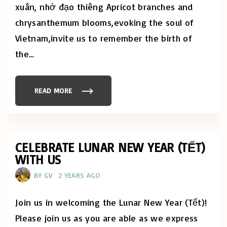
V
xuân, nhớ đạo thiêng Apricot branches and
Ề
"
chrysanthemum blooms,evoking the soul of
Vietnam,invite us to remember the birth of
the
…
READ MORE
"
O
U
R
T
E
A
C
CELEBRATE LUNAR NEW YEAR (TẾT)
H
WITH US
E
R
’
BY
GV
2 YEARS AGO
S
N
E
W
Join us in welcoming the Lunar New Year (Tết)!
Y
E
Please join us as you are able as we express
A