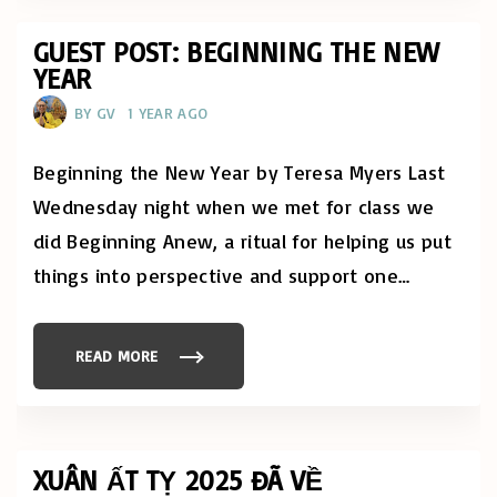
A
U
T
S
I
A
GUEST POST: BEGINNING THE NEW
O
T
N
YEAR
T
!
H
(
E
4
BY
GV
1 YEAR AGO
O
/
Z
2
A
6
R
Beginning the New Year by Teresa Myers Last
-
K
4
S
Wednesday night when we met for class we
/
F
2
E
7
did Beginning Anew, a ritual for helping us put
S
)
T
"
things into perspective and support one
…
I
V
A
L
O
F
READ MORE
"
F
G
A
U
I
E
T
S
H
T
S
P
!
O
XUÂN ẤT TỴ 2025 ĐÃ VỀ
"
S