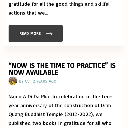
R
gratitude for all the good things and skillful
M
E
actions that we
…
S
S
A
G
E
"
READ MORE
"
C
E
L
E
B
R
A
“NOW IS THE TIME TO PRACTICE” IS
T
NOW AVAILABLE
E
L
U
BY
GV
2 YEARS AGO
N
A
R
N
Namo A Di Da Phat In celebration of the ten-
E
W
year anniversary of the construction of Dinh
Y
E
Quang Buddhist Temple (2012-2022), we
A
R
published two books in gratitude for all who
(
T