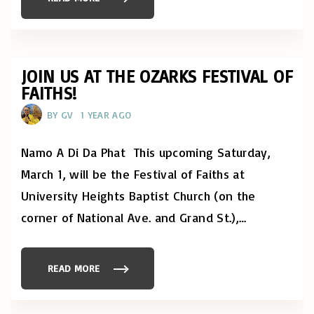
"
N
J
A
O
L
I
V
N
E
U
S
S
A
F
JOIN US AT THE OZARKS FESTIVAL OF
K
O
!
FAITHS!
R
"
O
U
BY
GV
1 YEAR AGO
R
R
E
G
Namo A Di Da Phat This upcoming Saturday,
I
O
March 1, will be the Festival of Faiths at
N
A
University Heights Baptist Church (on the
L
V
corner of National Ave. and Grand St.),
…
E
S
A
K
C
E
READ MORE
"
L
J
E
O
B
I
R
N